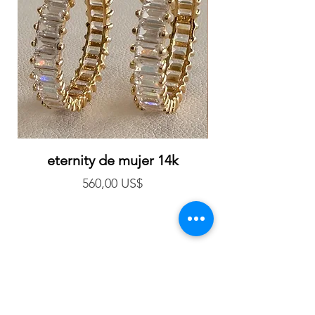
eternity de mujer 14k
aretes de mujer
Precio
560,00 US$
Suscríbete a nuestro 
boletín