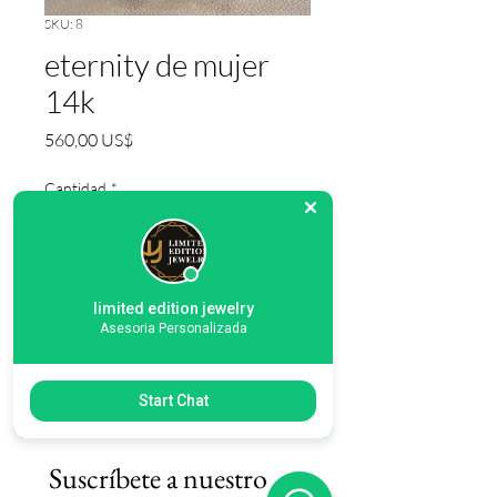
SKU: 8
eternity de mujer
14k
Precio
560,00 US$
Cantidad
*
Agregar al carrito
limited edition jewelry
Asesoria Personalizada
14k zirconia size 7 disponible
Start Chat
Suscríbete a nuestro 